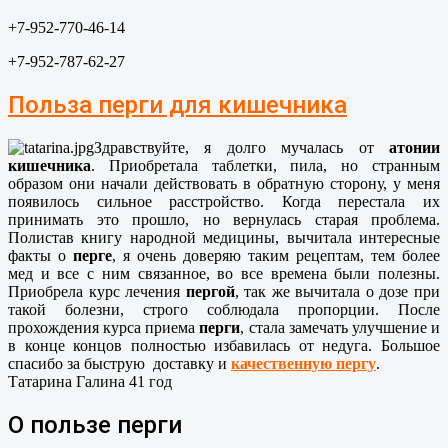
+7-952-770-46-14
+7-952-787-62-27
Польза перги для кишечника
Здравствуйте, я долго мучалась от
атонии
кишечника
. Приобретала таблетки, пила, но странным
образом они начали действовать в обратную сторону, у меня
появилось сильное расстройство. Когда перестала их
принимать это прошло, но вернулась старая проблема.
Полистав книгу народной медицины, вычитала интересные
факты о
перге
, я очень доверяю таким рецептам, тем более
мед и все с ним связанное, во все времена были полезны.
Приобрела курс лечения
пергой
, так же вычитала о дозе при
такой болезни, строго соблюдала пропорции. После
прохождения курса приема
перги
, стала замечать улучшение и
в конце концов полностью избавилась от недуга. Большое
спасибо за быструю доставку и
качественную пергу
.
Татарина Галина 41 год
О пользе перги