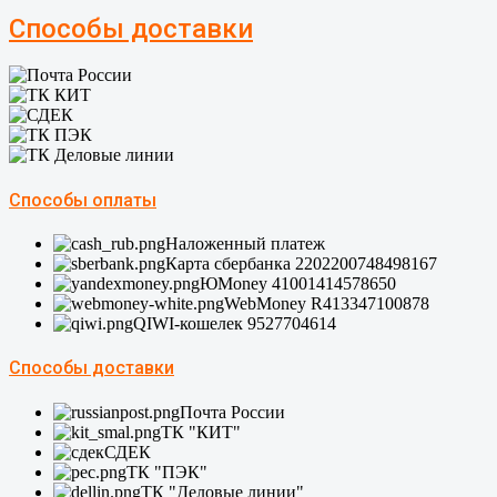
Способы доставки
Способы оплаты
Наложенный платеж
Карта сбербанка 2202200748498167
ЮMoney 41001414578650
WebMoney R413347100878
QIWI-кошелек 9527704614
Способы доставки
Почта России
ТК "КИТ"
СДЕК
ТК "ПЭК"
ТК "Деловые линии"