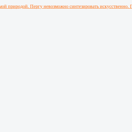
мой природой. Пергу невозможно синтезировать искусственно. 