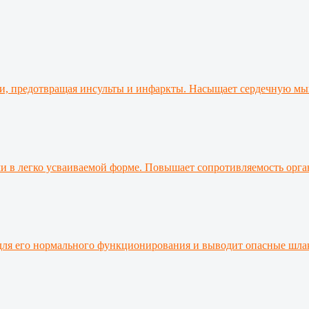
ыми, предотвращая инсульты и инфаркты. Насыщает сердечную м
 в легко усваиваемой форме. Повышает сопротивляемость орган
 для его нормального функционирования и выводит опасные шлак