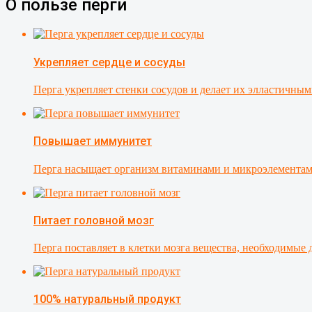
О пользе перги
Укрепляет сердце и сосуды
Перга укрепляет стенки сосудов и делает их элластичн
Повышает иммунитет
Перга насыщает организм витаминами и микроэлементами
Питает головной мозг
Перга поставляет в клетки мозга вещества, необходимые
100% натуральный продукт