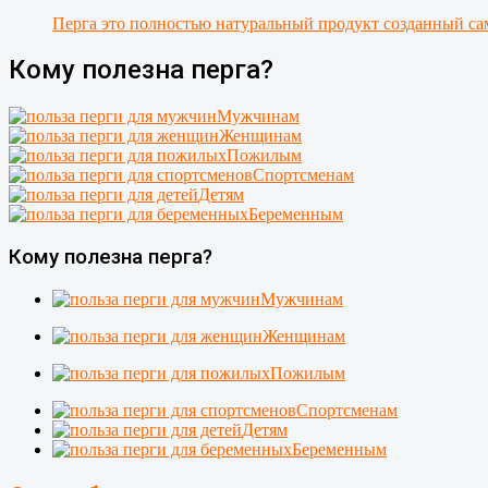
Перга это полностью натуральный продукт созданный са
Кому полезна перга?
Мужчинам
Женщинам
Пожилым
Спортсменам
Детям
Беременным
Кому полезна перга?
Мужчинам
Женщинам
Пожилым
Спортсменам
Детям
Беременным