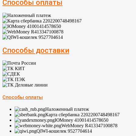
Способы оплаты
Способы доставки
Способы оплаты
Наложенный платеж
Карта сбербанка 2202200748498167
ЮMoney 41001414578650
WebMoney R413347100878
QIWI-кошелек 9527704614