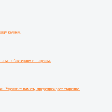
ышцу калием.
изма к бактериям и вирусам.
и. Улучшает память, предупреждает старение.