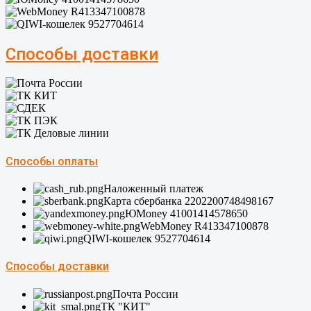
Способы доставки
Способы оплаты
Наложенный платеж
Карта сбербанка 2202200748498167
ЮMoney 41001414578650
WebMoney R413347100878
QIWI-кошелек 9527704614
Способы доставки
Почта России
ТК "КИТ"