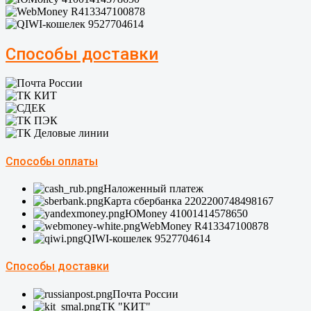
Способы доставки
Способы оплаты
Наложенный платеж
Карта сбербанка 2202200748498167
ЮMoney 41001414578650
WebMoney R413347100878
QIWI-кошелек 9527704614
Способы доставки
Почта России
ТК "КИТ"