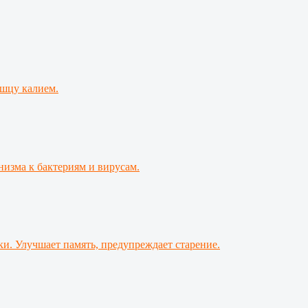
ышцу калием.
изма к бактериям и вирусам.
и. Улучшает память, предупреждает старение.