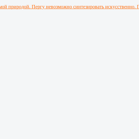
мой природой. Пергу невозможно синтезировать искусственно. 