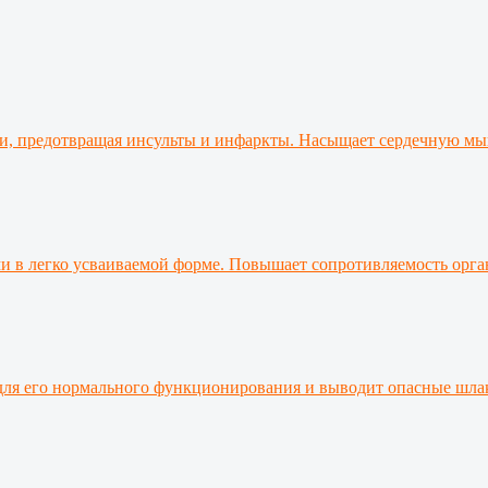
ыми, предотвращая инсульты и инфаркты. Насыщает сердечную м
 в легко усваиваемой форме. Повышает сопротивляемость орган
 для его нормального функционирования и выводит опасные шлак