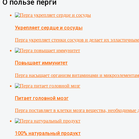
О пользе перги
Укрепляет сердце и сосуды
Перга укрепляет стенки сосудов и делает их элластичн
Повышает иммунитет
Перга насыщает организм витаминами и микроэлементами
Питает головной мозг
Перга поставляет в клетки мозга вещества, необходимые
100% натуральный продукт