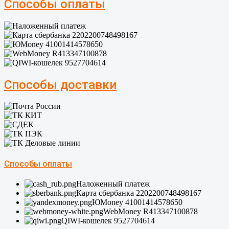
Способы оплаты
Способы доставки
Способы оплаты
Наложенный платеж
Карта сбербанка 2202200748498167
ЮMoney 41001414578650
WebMoney R413347100878
QIWI-кошелек 9527704614