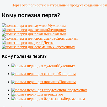
Перга это полностью натуральный продукт созданный са
Кому полезна перга?
Мужчинам
Женщинам
Пожилым
Спортсменам
Детям
Беременным
Кому полезна перга?
Мужчинам
Женщинам
Пожилым
Спортсменам
Детям
Беременным