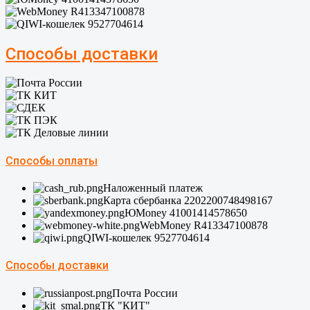
Способы доставки
Способы оплаты
Наложенный платеж
Карта сбербанка 2202200748498167
ЮMoney 41001414578650
WebMoney R413347100878
QIWI-кошелек 9527704614
Способы доставки
Почта России
ТК "КИТ"